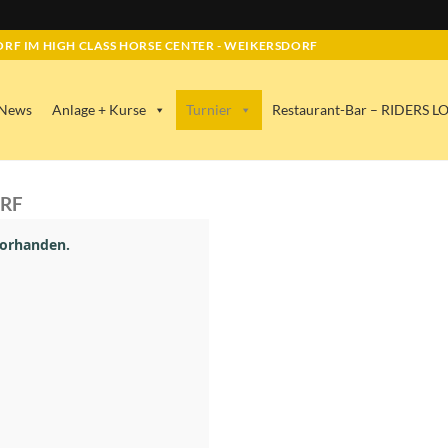
RF IM HIGH CLASS HORSE CENTER - WEIKERSDORF
News
Anlage + Kurse
Turnier
Restaurant-Bar – RIDERS 
ORF