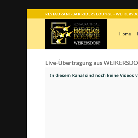
Skip
RESTAURANT-BAR RIDERS LOUNGE - WEIKERSDO
to
content
Home
Live-Übertragung aus WEIKERSD