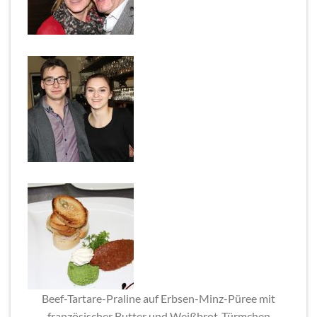
Beef-Tartare-Praline auf Erbsen-Minz-Püree mit
französischer Butter und Weißbrot-Türmchen