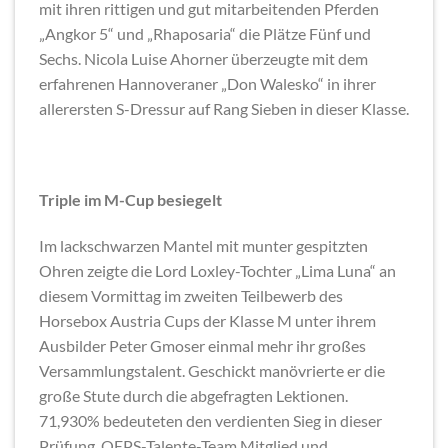
mit ihren rittigen und gut mitarbeitenden Pferden
„Angkor 5“ und „Rhaposaria“ die Plätze Fünf und
Sechs. Nicola Luise Ahorner überzeugte mit dem
erfahrenen Hannoveraner „Don Walesko“ in ihrer
allerersten S-Dressur auf Rang Sieben in dieser Klasse.
Triple im M-Cup besiegelt
Im lackschwarzen Mantel mit munter gespitzten
Ohren zeigte die Lord Loxley-Tochter „Lima Luna“ an
diesem Vormittag im zweiten Teilbewerb des
Horsebox Austria Cups der Klasse M unter ihrem
Ausbilder Peter Gmoser einmal mehr ihr großes
Versammlungstalent. Geschickt manövrierte er die
große Stute durch die abgefragten Lektionen.
71,930% bedeuteten den verdienten Sieg in dieser
Prüfung. OEPS-Talente-Team Mitglied und