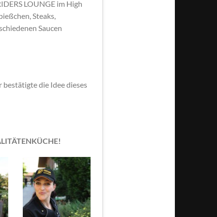
er RIDERS LOUNGE im High
ießchen, Steaks,
erschiedenen Saucen
 bestätigte die Idee dieses
EZIALITÄTENKÜCHE!