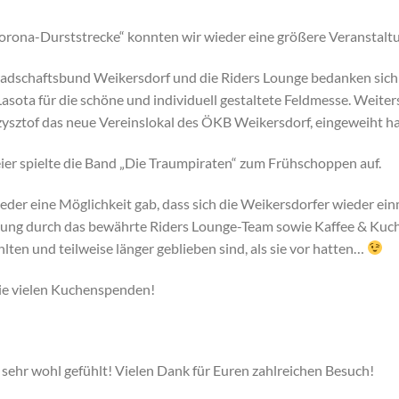
Corona-Durststrecke“ konnten wir wieder eine größere Veranstalt
adschaftsbund Weikersdorf und die Riders Lounge bedanken sich 
Lasota für die schöne und individuell gestaltete Feldmesse. Weiter
rzysztof das neue Vereinslokal des ÖKB Weikersdorf, eingeweiht ha
ier spielte die Band „Die Traumpiraten“ zum Frühschoppen auf.
wieder eine Möglichkeit gab, dass sich die Weikersdorfer wieder 
rtung durch das bewährte Riders Lounge-Team sowie Kaffee & Ku
ühlten und teilweise länger geblieben sind, als sie vor hatten…
die vielen Kuchenspenden!
 sehr wohl gefühlt! Vielen Dank für Euren zahlreichen Besuch!