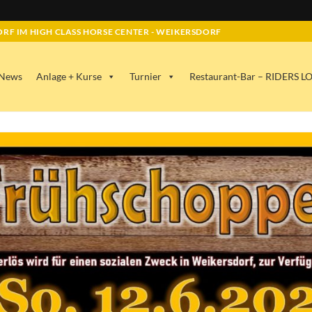
RF IM HIGH CLASS HORSE CENTER - WEIKERSDORF
News
Anlage + Kurse
Turnier
Restaurant-Bar – RIDERS 