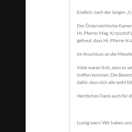
Endlich, nach der langen „
Der Österreichische Kamer
Hr. Pfarrer Mag. Krzysztof 
gefreut, dass Hr. Pfarrer K
Im Anschluss an die Messfe
Viele waren froh, dass es 
treffen konnten. Die Bewi
dafür, dass sich alle wohl f
Herzlichen Dank auch für 
Lustig wars! Wir haben uns